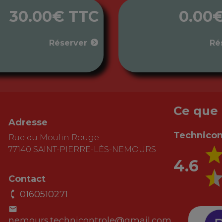
30.00€ TTC
0.00
Réserver
Ré
Ce que 
Adresse
Technicon
Rue du Moulin Rouge
77140 SAINT-PIERRE-LÈS-NEMOURS
4.6
Contact
0160510271
nemours.technicontrole@gmail.com