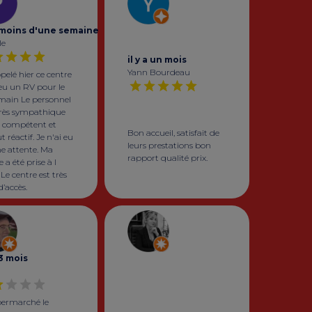
a moins d'une semaine
le
il y a un mois
Yann Bourdeau
ppelé hier ce centre
i eu un RV pour le
main Le personnel
 très sympathique
s compétent et
Bon accueil, satisfait de
t réactif. Je n'ai eu
leurs prestations bon
e attente. Ma
rapport qualité prix.
e a été prise à l
Le centre est très
d’accès.
 3 mois
permarché le