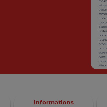
moins
est d
depui
semai
trop 
ruptu
d'app
Certai
prati
(Viand
produ
promo
absent
Alors
courses
ailleur
Informations