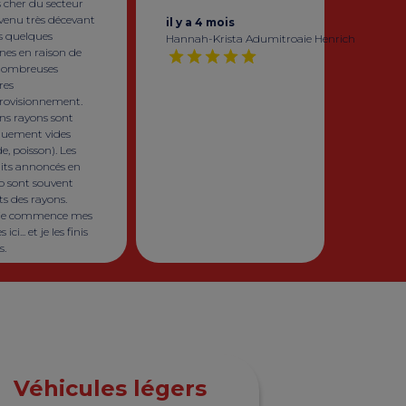
 cher du secteur
evenu très décevant
il y a 4 mois
s quelques
Hannah-Krista Adumitroaie Henrich
nes en raison de
nombreuses
res
rovisionnement.
ns rayons sont
quement vides
e, poisson). Les
its annoncés en
 sont souvent
s des rayons.
, je commence mes
 ici... et je les finis
s.
Véhicules légers