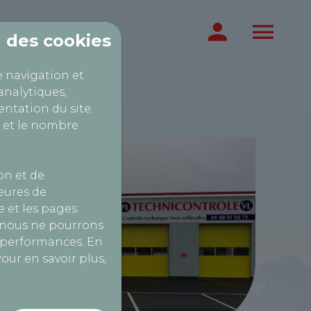
on des cookies
e navigation et
urettes...
analytiques,
ntation du site.
 et le nombre
on et de
heures de
 et les pages
, nous ne pourrons
s performances. En
our en savoir plus,