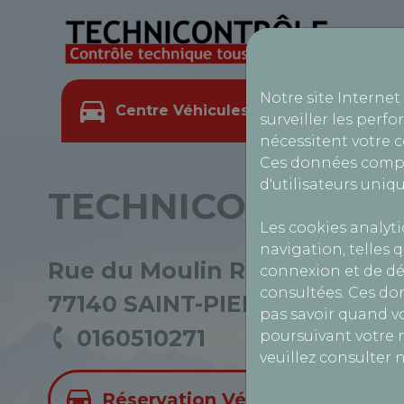
Notre site Internet
Centre Véhicules Légers
Ce
surveiller les perfo
nécessitent votre 
Ces données compr
d'utilisateurs uniqu
TECHNICONTROLE
Les cookies analyt
navigation, telles q
Rue du Moulin Rouge,
connexion et de dé
consultées. Ces do
77140 SAINT-PIERRE-LÈS-NE
pas savoir quand vo
0160510271
poursuivant votre n
veuillez consulter 
Réservation Véhicules Légers