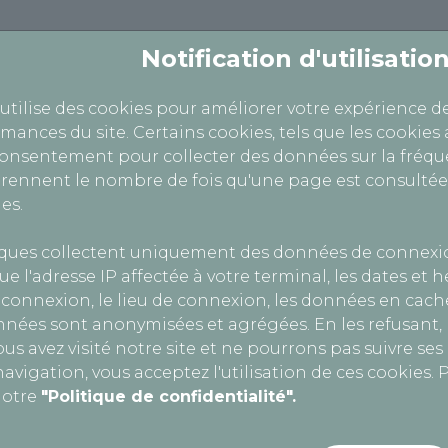
Notification d'utilisati
 utilise des cookies pour améliorer votre expérience d
ntre Poids Lourds
Centre Motos, Quads, Voit
rmances du site. Certains cookies, tels que les cookies 
consentement pour collecter des données sur la fréque
ennent le nombre de fois qu'une page est consultée
es.
 VL
iques collectent uniquement des données de connexi
ue l'adresse IP affectée à votre terminal, les dates et 
connexion, le lieu de connexion, les données en cache
nnées sont anonymisées et agrégées. En les refusant
MOURS
us avez visité notre site et ne pourrons pas suivre se
avigation, vous acceptez l'utilisation de ces cookies. P
notre
"Politique de confidentialité".