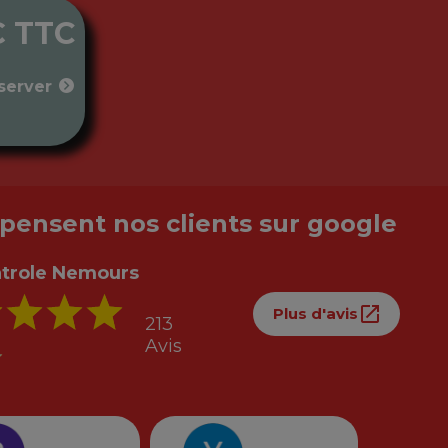
€ TTC
server
pensent nos clients sur google
trole Nemours
Plus d'avis
213
Avis